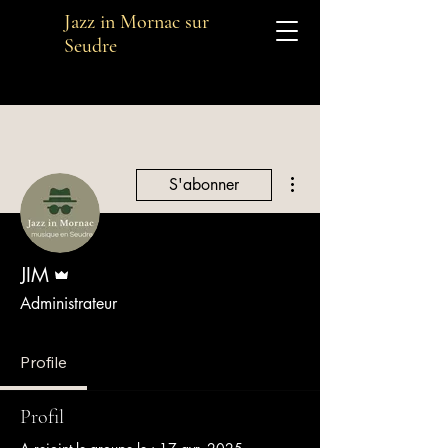
Jazz in Mornac sur
Seudre
Plus d'actions
S'abonner
Administrateur
JIM
Administrateur
Profile
Profil