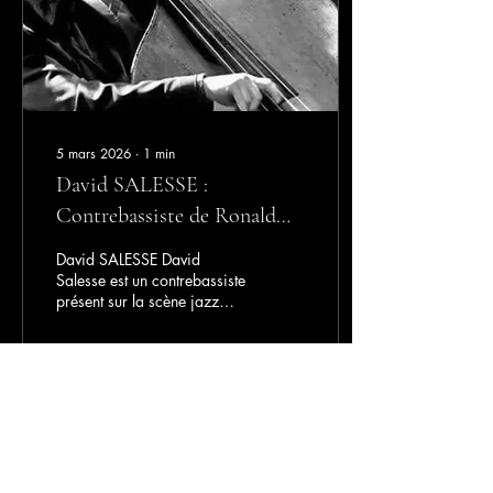
débute sa carrière de
musicien à Miami. Il
s’installe en France,...
5 mars 2026
∙
1
min
David SALESSE :
Contrebassiste de Ronald
BAKER Quintet
David SALESSE David
Salesse est un contrebassiste
présent sur la scène jazz
française depuis 1994. Il
s'est formé auprès de
grands maîtres du jazz tels
que Lee Konitz, Bergonzi,
Marc Johnson et Kenny
56
0
Werner, et a perfectionné sa
technique instrumentale avec
Gildas Boclé et Pierre
Boussaguet. Il s'inspire des