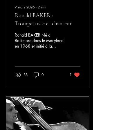
7 mars 2026
∙
2
min
Ronald BAKER :
Trompettiste et chanteur
Ronald BAKER Né à
Baltimore dans le Maryland
en 1968 et initié à la
musique par ses frères à
l’âge de treize ans, Ronald
étudie la trompette à la
Baltimore School for the Arts
puis à l’Oberlin
88
0
1
Conservatory of Music où il
compte parmi ses
professeurs Donald BYRD,
J.J. JOHNSON and John
FADDIS ! Ses influences
musicales vont de Freddie
HUBBARD, Miles DAVIS, Lee
MORGAN, Al JARREAU à
George BENSON. Au sortir
de l’université, Ronald