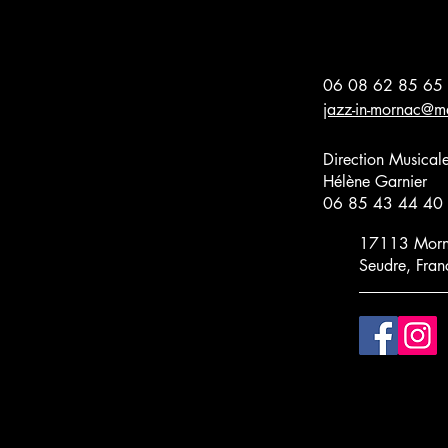
06 08 62 85 65
jazz-in-mornac@m
Direction Musicale
Hélène Garnier
06 85 43 44 40
17113 Morna
Seudre, Fran