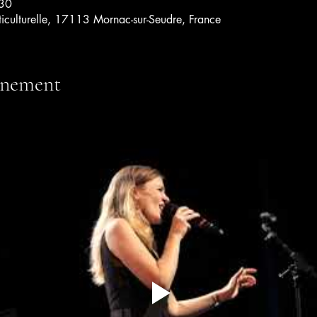
:30
ticulturelle, 17113 Mornac-sur-Seudre, France
énement