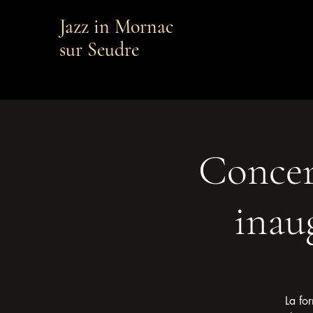
Jazz in Mornac
sur Seudre
Concer
inau
La fo