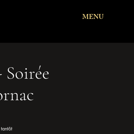
MENU
 Soirée
ornac
tantôt