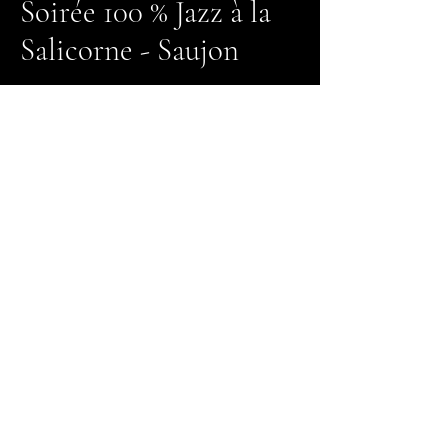
Soirée 100 % Jazz à la
Salicorne - Saujon
Till Band & Samiade Quintet
Lire plus
16/01/26 19:30
Fapy Lafertin Trio
invite Adrian Cox