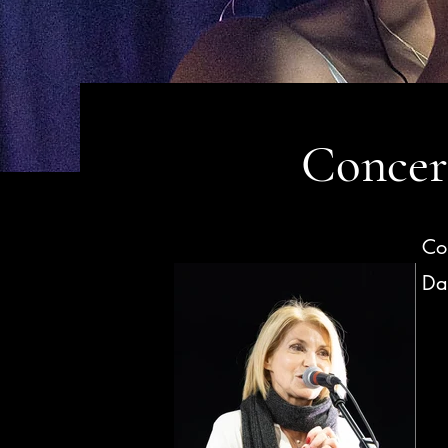
Conce
Co
Da