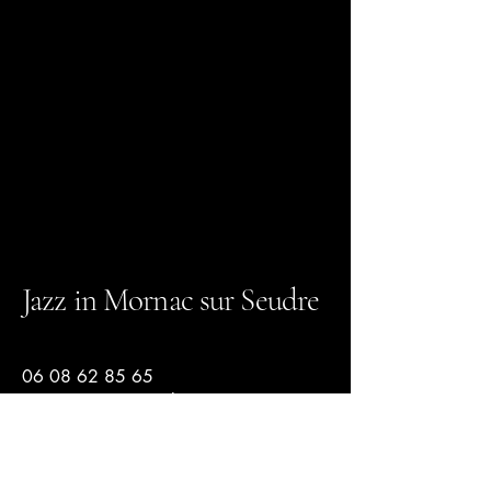
Jazz in Mornac sur Seudre
06 08 62 85 65
jazz-in-mornac@mailo.com
Direction Musicale : Hélène Garnier
06 85 43 44 40