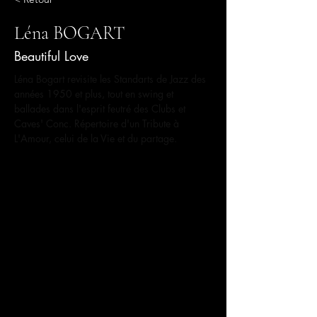
Léna BOGART
Beautiful Love
Léna Bogart revisite les Standarts de Jazz des 
années 1950 et plus, tout en swing et 
ballades dans l'esprit feutré des Clubs et 
Caves' Conc. Répertoire d'un Tribute à 
L'Amour, celui de la Vie et du partage.